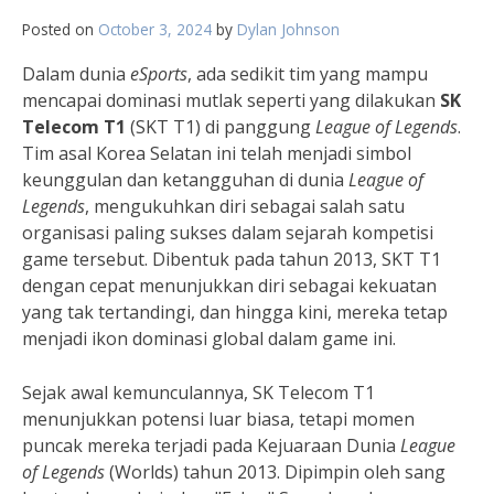
Posted on
October 3, 2024
by
Dylan Johnson
Dalam dunia
eSports
, ada sedikit tim yang mampu
mencapai dominasi mutlak seperti yang dilakukan
SK
Telecom T1
(SKT T1) di panggung
League of Legends
.
Tim asal Korea Selatan ini telah menjadi simbol
keunggulan dan ketangguhan di dunia
League of
Legends
, mengukuhkan diri sebagai salah satu
organisasi paling sukses dalam sejarah kompetisi
game tersebut. Dibentuk pada tahun 2013, SKT T1
dengan cepat menunjukkan diri sebagai kekuatan
yang tak tertandingi, dan hingga kini, mereka tetap
menjadi ikon dominasi global dalam game ini.
Sejak awal kemunculannya, SK Telecom T1
menunjukkan potensi luar biasa, tetapi momen
puncak mereka terjadi pada Kejuaraan Dunia
League
of Legends
(Worlds) tahun 2013. Dipimpin oleh sang