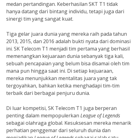
medan pertandingan. Keberhasilan SKT T1 tidak
hanya datang dari bintang individu, tetapi juga dari
sinergi tim yang sangat kuat.
Tiga gelar juara dunia yang mereka raih pada tahun
2013, 2015, dan 2016 adalah bukti nyata dari dominasi
ini. SK Telecom T1 menjadi tim pertama yang berhasil
memenangkan kejuaraan dunia sebanyak tiga kali,
sebuah pencapaian yang belum bisa disamai oleh tim
mana pun hingga saat ini. Di setiap kejuaraan,
mereka menunjukkan mentalitas juara yang tak
tergoyahkan, bahkan ketika menghadapi tim-tim
terbaik dari berbagai penjuru dunia.
Di luar kompetisi, SK Telecom T1 juga berperan
penting dalam mempopulerkan
League of Legends
sebagai olahraga global. Kesuksesan mereka menarik
perhatian penggemar dari seluruh dunia dan
menjadikan
League of Legends
sebagai salah satu