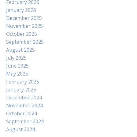
February 2026
January 2026
December 2025
November 2025
October 2025
September 2025
August 2025
July 2025
June 2025
May 2025
February 2025
January 2025
December 2024
November 2024
October 2024
September 2024
August 2024