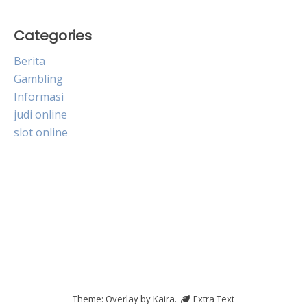
Categories
Berita
Gambling
Informasi
judi online
slot online
Theme: Overlay by
Kaira
.
Extra Text