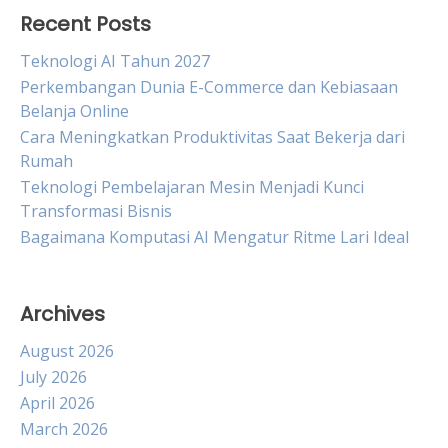
Recent Posts
Teknologi AI Tahun 2027
Perkembangan Dunia E-Commerce dan Kebiasaan
Belanja Online
Cara Meningkatkan Produktivitas Saat Bekerja dari
Rumah
Teknologi Pembelajaran Mesin Menjadi Kunci
Transformasi Bisnis
Bagaimana Komputasi AI Mengatur Ritme Lari Ideal
Archives
August 2026
July 2026
April 2026
March 2026