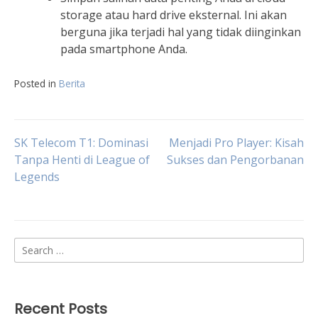
storage atau hard drive eksternal. Ini akan
berguna jika terjadi hal yang tidak diinginkan
pada smartphone Anda.
Posted in
Berita
Post
SK Telecom T1: Dominasi
Menjadi Pro Player: Kisah
Tanpa Henti di League of
Sukses dan Pengorbanan
Legends
navigation
Search
for:
Recent Posts