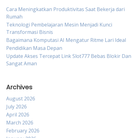
Cara Meningkatkan Produktivitas Saat Bekerja dari
Rumah
Teknologi Pembelajaran Mesin Menjadi Kunci
Transformasi Bisnis
Bagaimana Komputasi AI Mengatur Ritme Lari Ideal
Pendidikan Masa Depan
Update Akses Tercepat Link Slot777 Bebas Blokir Dan
Sangat Aman
Archives
August 2026
July 2026
April 2026
March 2026
February 2026