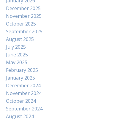
January 2026
December 2025
November 2025
October 2025
September 2025
August 2025
July 2025
June 2025
May 2025
February 2025
January 2025
December 2024
November 2024
October 2024
September 2024
August 2024