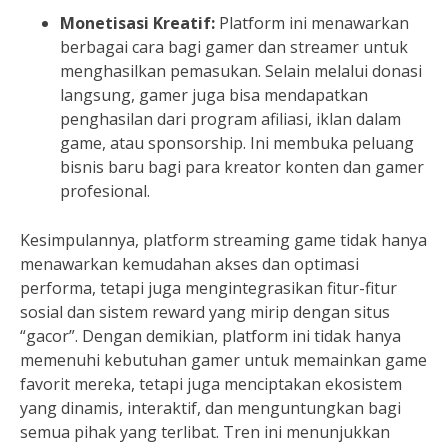
Monetisasi Kreatif:
Platform ini menawarkan
berbagai cara bagi gamer dan streamer untuk
menghasilkan pemasukan. Selain melalui donasi
langsung, gamer juga bisa mendapatkan
penghasilan dari program afiliasi, iklan dalam
game, atau sponsorship. Ini membuka peluang
bisnis baru bagi para kreator konten dan gamer
profesional.
Kesimpulannya, platform streaming game tidak hanya
menawarkan kemudahan akses dan optimasi
performa, tetapi juga mengintegrasikan fitur-fitur
sosial dan sistem reward yang mirip dengan situs
“gacor”. Dengan demikian, platform ini tidak hanya
memenuhi kebutuhan gamer untuk memainkan game
favorit mereka, tetapi juga menciptakan ekosistem
yang dinamis, interaktif, dan menguntungkan bagi
semua pihak yang terlibat. Tren ini menunjukkan