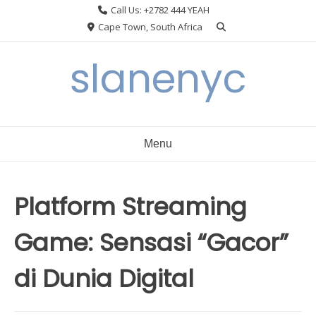
Skip
Call Us: +2782 444 YEAH
to
Cape Town, South Africa
content
slanenyc
Menu
Platform Streaming
Game: Sensasi “Gacor”
di Dunia Digital