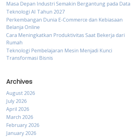
Masa Depan Industri Semakin Bergantung pada Data
Teknologi AI Tahun 2027
Perkembangan Dunia E-Commerce dan Kebiasaan
Belanja Online
Cara Meningkatkan Produktivitas Saat Bekerja dari
Rumah
Teknologi Pembelajaran Mesin Menjadi Kunci
Transformasi Bisnis
Archives
August 2026
July 2026
April 2026
March 2026
February 2026
January 2026