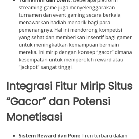
streaming game juga menyelenggarakan
turnamen dan event gaming secara berkala,
menawarkan hadiah menarik bagi para
pemenangnya. Hal ini mendorong kompetisi
yang sehat dan memberikan insentif bagi gamer
untuk meningkatkan kemampuan bermain
mereka. Ini mirip dengan konsep “gacor” dimana
kesempatan untuk memperoleh reward atau
“jackpot” sangat tinggi.
Integrasi Fitur Mirip Situs
“Gacor” dan Potensi
Monetisasi
Sistem Reward dan Poin:
Tren terbaru dalam