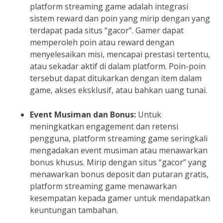
platform streaming game adalah integrasi
sistem reward dan poin yang mirip dengan yang
terdapat pada situs “gacor”. Gamer dapat
memperoleh poin atau reward dengan
menyelesaikan misi, mencapai prestasi tertentu,
atau sekadar aktif di dalam platform. Poin-poin
tersebut dapat ditukarkan dengan item dalam
game, akses eksklusif, atau bahkan uang tunai.
Event Musiman dan Bonus:
Untuk
meningkatkan engagement dan retensi
pengguna, platform streaming game seringkali
mengadakan event musiman atau menawarkan
bonus khusus. Mirip dengan situs “gacor” yang
menawarkan bonus deposit dan putaran gratis,
platform streaming game menawarkan
kesempatan kepada gamer untuk mendapatkan
keuntungan tambahan.