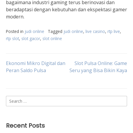
bagaimana industri gaming terus berinovasi dan
beradaptasi dengan kebutuhan dan ekspektasi gamer
modern.
Posted in
judi online
Tagged
judi online
,
live casino
,
rtp live
,
rtp slot
,
slot gacor
,
slot online
Post
Ekonomi Mikro Digital dan
Slot Pulsa Online: Game
Peran Saldo Pulsa
Seru yang Bisa Bikin Kaya
navigation
Search
for:
Recent Posts