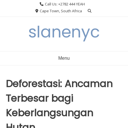
Skip
Call Us: +2782 444 YEAH
to
Cape Town, South Africa
content
slanenyc
Menu
Deforestasi: Ancaman
Terbesar bagi
Keberlangsungan
Hutan