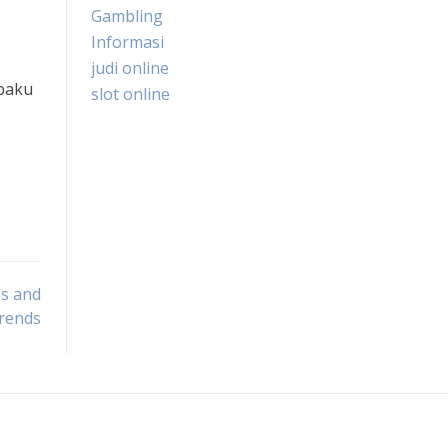
Gambling
Informasi
judi online
 baku
slot online
ns and
rends