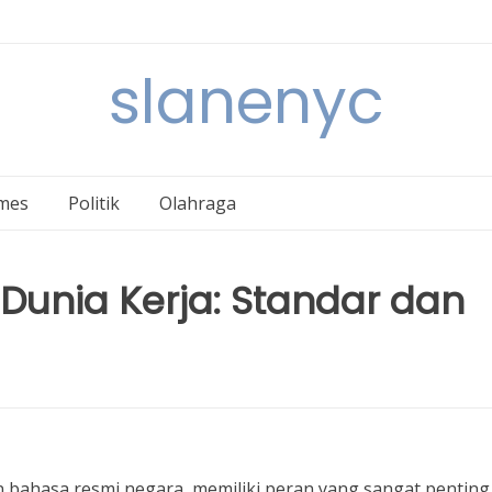
slanenyc
mes
Politik
Olahraga
Dunia Kerja: Standar dan
n bahasa resmi negara, memiliki peran yang sangat penting