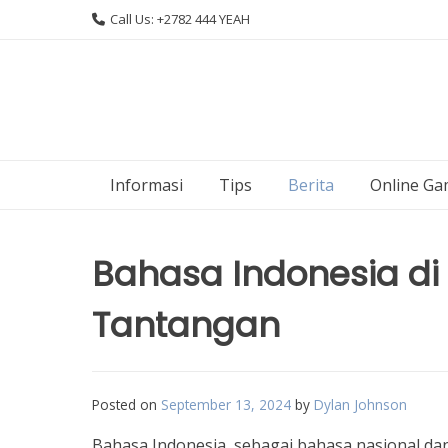
Skip
Call Us: +2782 444 YEAH
to
content
Informasi
Tips
Berita
Online Ga
Bahasa Indonesia di 
Tantangan
Posted on
September 13, 2024
by
Dylan Johnson
Bahasa Indonesia, sebagai bahasa nasional da